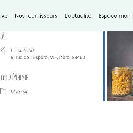
ive
Nos fournisseurs
L’actualité
Espace mem
OÙ
L'Epic'ethik
5, rue de l'Espère, VIF, Isère, 38450
TYPE D’ÉVÈNEMENT
er Google
iCalendar
Of
Magasin