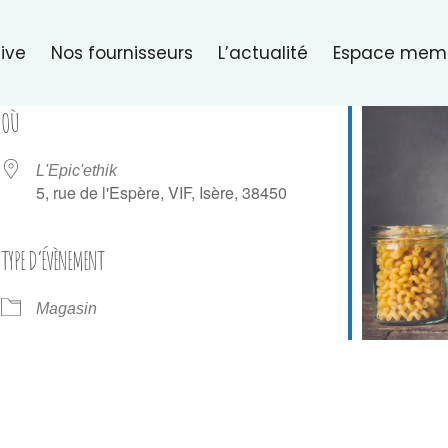
ive
Nos fournisseurs
L’actualité
Espace mem
OÙ
L'Epic'ethik
5, rue de l'Espère, VIF, Isère, 38450
TYPE D’ÉVÈNEMENT
er Google
iCalendar
Of
Magasin