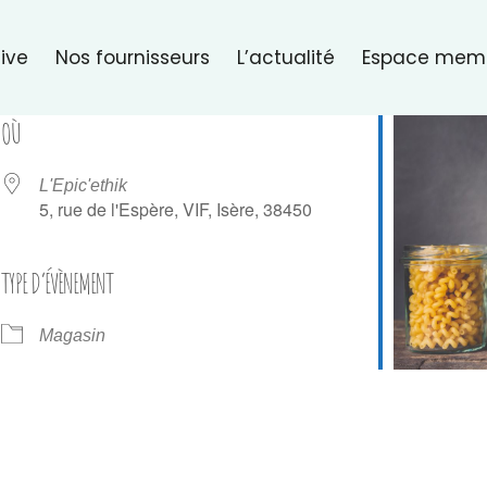
ive
Nos fournisseurs
L’actualité
Espace mem
OÙ
L'Epic'ethik
5, rue de l'Espère, VIF, Isère, 38450
TYPE D’ÉVÈNEMENT
er Google
iCalendar
Of
Magasin