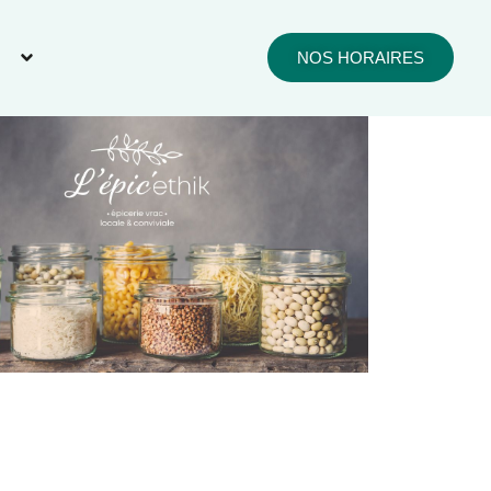
s
Nous contacter
NOS HORAIRES
fice 365
Outlook Live