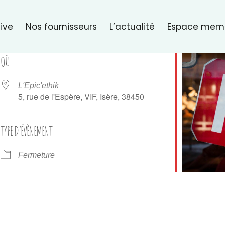
ive
Nos fournisseurs
L’actualité
Espace mem
OÙ
L'Epic'ethik
5, rue de l'Espère, VIF, Isère, 38450
TYPE D’ÉVÈNEMENT
er Google
iCalendar
Of
Fermeture