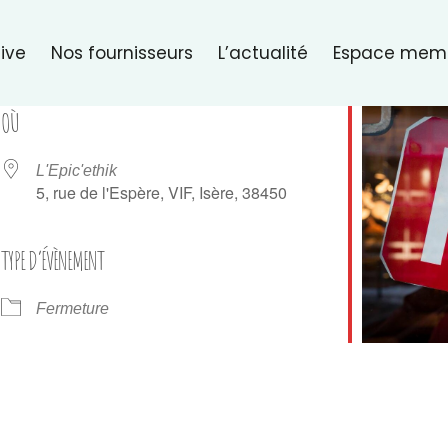
ive
Nos fournisseurs
L’actualité
Espace mem
OÙ
L'Epic'ethik
5, rue de l'Espère, VIF, Isère, 38450
TYPE D’ÉVÈNEMENT
er Google
iCalendar
Of
Fermeture