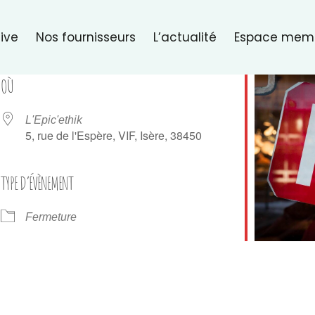
ive
Nos fournisseurs
L’actualité
Espace mem
OÙ
L'Epic'ethik
5, rue de l'Espère, VIF, Isère, 38450
TYPE D’ÉVÈNEMENT
er Google
iCalendar
Of
Fermeture