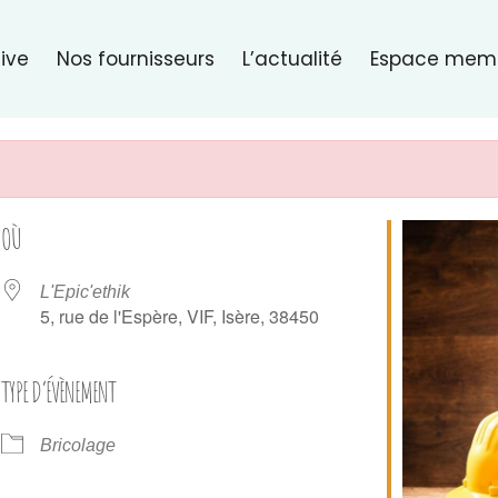
ive
Nos fournisseurs
L’actualité
Espace mem
OÙ
L'Epic'ethik
5, rue de l'Espère, VIF, Isère, 38450
TYPE D’ÉVÈNEMENT
er Google
iCalendar
Of
Bricolage