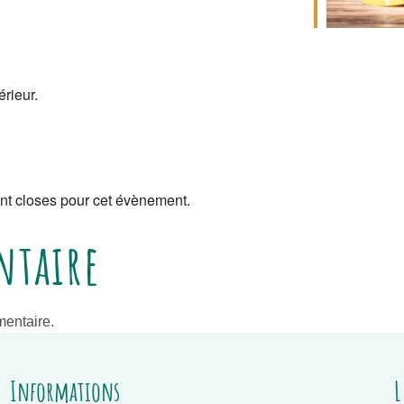
érieur.
nt closes pour cet évènement.
ntaire
entaire.
Informations
L