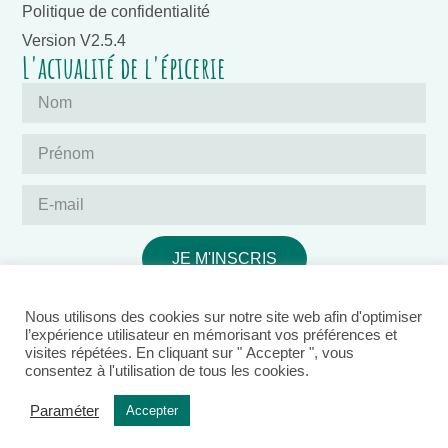
Politique de confidentialité
Version V2.5.4
L'actualité de l'épicerie
JE M'INSCRIS
Nous utilisons des cookies sur notre site web afin d'optimiser
l’expérience utilisateur en mémorisant vos préférences et
visites répétées. En cliquant sur " Accepter ", vous
consentez à l'utilisation de tous les cookies.
Ce site est hébergé par Ikoula,
Paraméter
Accepter
acteur éco-responsable français.
© 2026 L'épic'ethik • Tous droits réservés