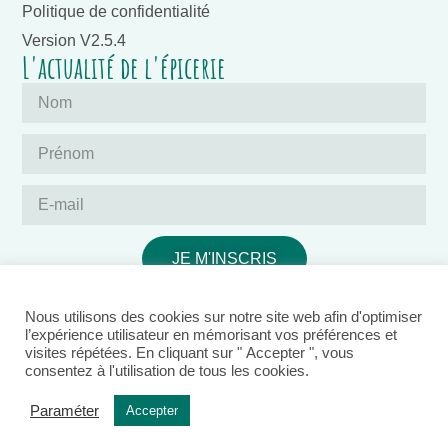
Politique de confidentialité
Version V2.5.4
L'actualité de l'épicerie
JE M'INSCRIS
Nous utilisons des cookies sur notre site web afin d'optimiser
l’expérience utilisateur en mémorisant vos préférences et
visites répétées. En cliquant sur " Accepter ", vous
consentez à l'utilisation de tous les cookies.
Ce site est hébergé par Ikoula,
Paraméter
Accepter
acteur éco-responsable français.
© 2026 L'épic'ethik • Tous droits réservés